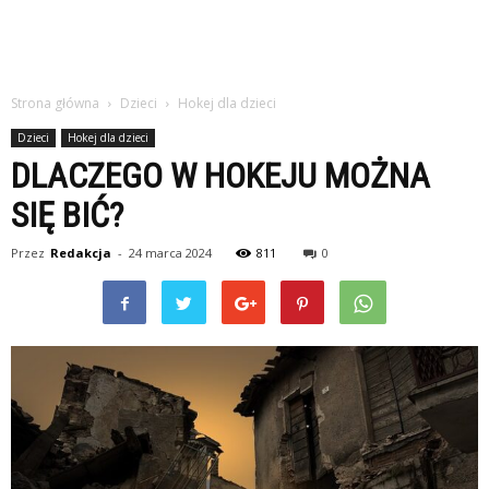
Strona główna
Dzieci
Hokej dla dzieci
Dzieci
Hokej dla dzieci
DLACZEGO W HOKEJU MOŻNA
SIĘ BIĆ?
Przez
Redakcja
-
24 marca 2024
811
0