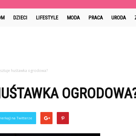
ama.pl
OM
DZIECI
LIFESTYLE
MODA
PRACA
URODA
kosztuje huśtawka ogrodowa?
 HUŚTAWKA OGRODOWA
ierkaj) na Twitterze