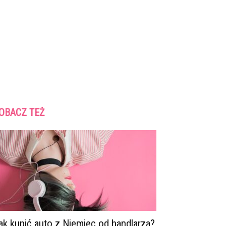
OBACZ TEŻ
ak kupić auto z Niemiec od handlarza?