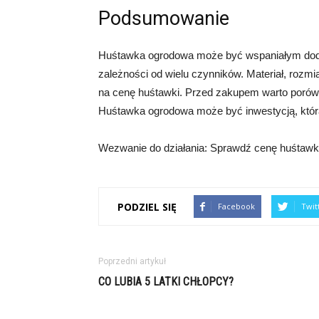
Podsumowanie
Huśtawka ogrodowa może być wspaniałym dodat
zależności od wielu czynników. Materiał, rozmia
na cenę huśtawki. Przed zakupem warto porównać
Huśtawka ogrodowa może być inwestycją, która 
Wezwanie do działania: Sprawdź cenę huśtawki o
PODZIEL SIĘ
Facebook
Twit
Poprzedni artykuł
CO LUBIA 5 LATKI CHŁOPCY?