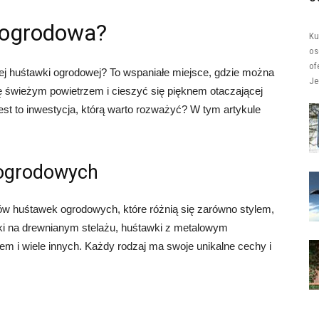
a ogrodowa?
Ku
os
of
ej huśtawki ogrodowej? To wspaniałe miejsce, gdzie można
Je
ię świeżym powietrzem i cieszyć się pięknem otaczającej
jest to inwestycja, którą warto rozważyć? W tym artykule
ogrodowych
ów huśtawek ogrodowych, które różnią się zarówno stylem,
ki na drewnianym stelażu, huśtawki z metalowym
em i wiele innych. Każdy rodzaj ma swoje unikalne cechy i