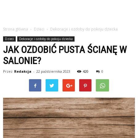
Strona główna
Dzieci
Dekoracje i ozdoby do pokoju dziecka
Dzieci
Dekoracje i ozdoby do pokoju dziecka
JAK OZDOBIĆ PUSTA ŚCIANĘ W
SALONIE?
Przez
Redakcja
-
22 października 2023
420
0