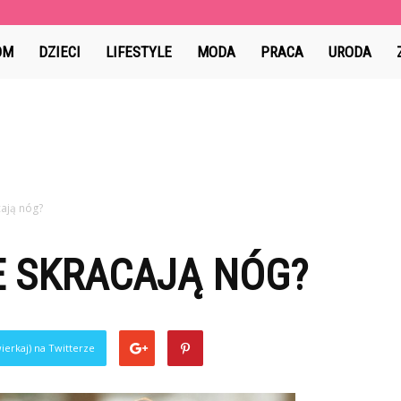
ama.pl
OM
DZIECI
LIFESTYLE
MODA
PRACA
URODA
cają nóg?
IE SKRACAJĄ NÓG?
ierkaj) na Twitterze