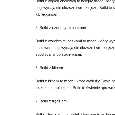
Botki z wąską cholewką to kolejny model, który
nogi wydają się dłuższe i smuklejsze. Botki te
lub legginsami.
5. Botki z ozdobnymi paskami
Botki z ozdobnymi paskami to model, który wyd
cholewce, nogi wydają się dłuższe i smuklejsze
spódnicami lub sukienkami.
6. Botki z klinem
Botki z klinem to model, który wydłuży Twoje nog
dłuższe i smuklejsze. Botki te świetnie sprawd
7. Botki z frędzlami
Botki z frędzlami to model, który wydłuży Twoj