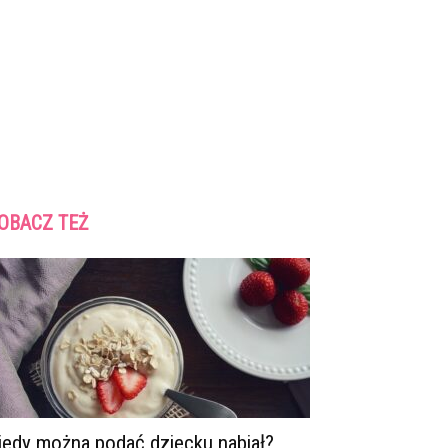
OBACZ TEŻ
iedy można podać dziecku nabiał?