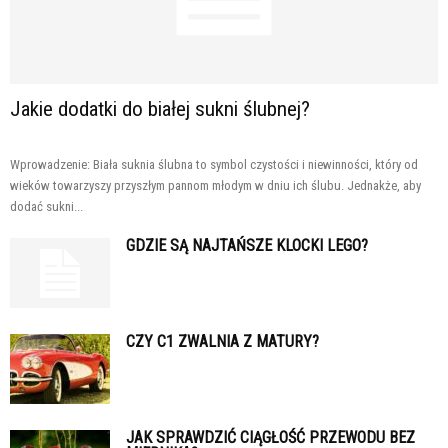
Jakie dodatki do białej sukni ślubnej?
Wprowadzenie: Biała suknia ślubna to symbol czystości i niewinności, który od
wieków towarzyszy przyszłym pannom młodym w dniu ich ślubu. Jednakże, aby
dodać sukni...
GDZIE SĄ NAJTAŃSZE KLOCKI LEGO?
CZY C1 ZWALNIA Z MATURY?
JAK SPRAWDZIĆ CIĄGŁOŚĆ PRZEWODU BEZ