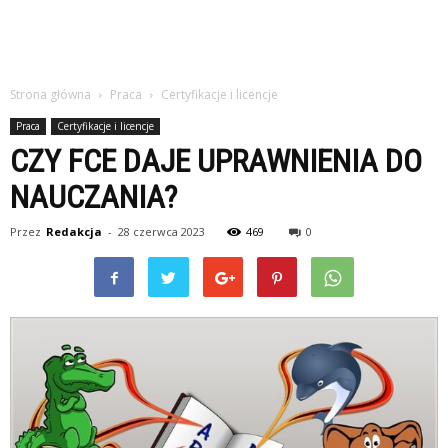
Strona główna
Praca
Certyfikacje i licencje
Praca
Certyfikacje i licencje
CZY FCE DAJE UPRAWNIENIA DO
NAUCZANIA?
Przez
Redakcja
-
28 czerwca 2023
469
0