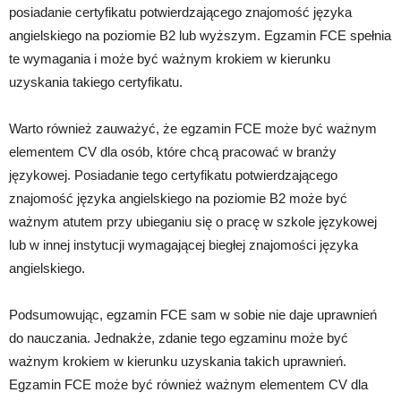
posiadanie certyfikatu potwierdzającego znajomość języka
angielskiego na poziomie B2 lub wyższym. Egzamin FCE spełnia
te wymagania i może być ważnym krokiem w kierunku
uzyskania takiego certyfikatu.
Warto również zauważyć, że egzamin FCE może być ważnym
elementem CV dla osób, które chcą pracować w branży
językowej. Posiadanie tego certyfikatu potwierdzającego
znajomość języka angielskiego na poziomie B2 może być
ważnym atutem przy ubieganiu się o pracę w szkole językowej
lub w innej instytucji wymagającej biegłej znajomości języka
angielskiego.
Podsumowując, egzamin FCE sam w sobie nie daje uprawnień
do nauczania. Jednakże, zdanie tego egzaminu może być
ważnym krokiem w kierunku uzyskania takich uprawnień.
Egzamin FCE może być również ważnym elementem CV dla