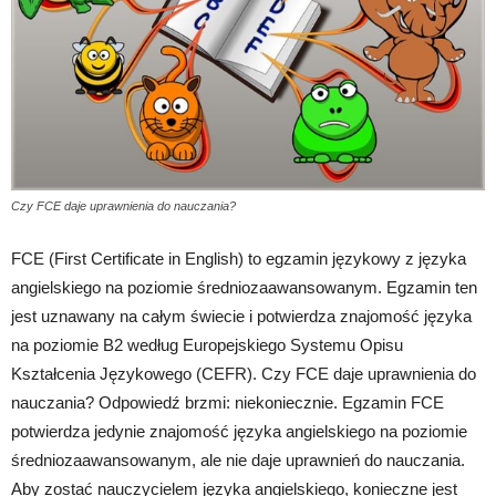
Czy FCE daje uprawnienia do nauczania?
FCE (First Certificate in English) to egzamin językowy z języka
angielskiego na poziomie średniozaawansowanym. Egzamin ten
jest uznawany na całym świecie i potwierdza znajomość języka
na poziomie B2 według Europejskiego Systemu Opisu
Kształcenia Językowego (CEFR). Czy FCE daje uprawnienia do
nauczania? Odpowiedź brzmi: niekoniecznie. Egzamin FCE
potwierdza jedynie znajomość języka angielskiego na poziomie
średniozaawansowanym, ale nie daje uprawnień do nauczania.
Aby zostać nauczycielem języka angielskiego, konieczne jest