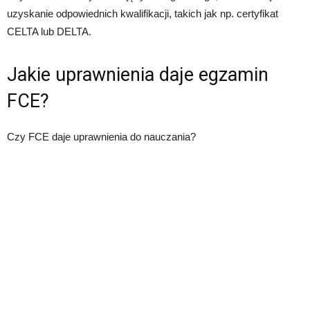
uzyskanie odpowiednich kwalifikacji, takich jak np. certyfikat
CELTA lub DELTA.
Jakie uprawnienia daje egzamin
FCE?
Czy FCE daje uprawnienia do nauczania?