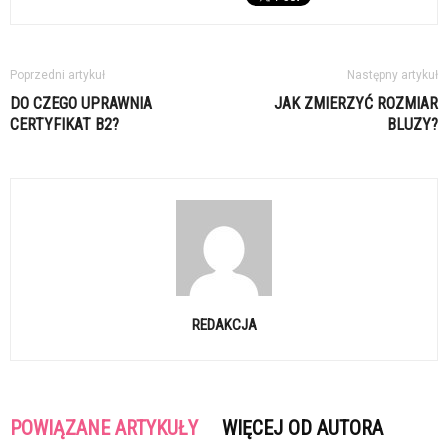
Poprzedni artykuł
Następny artykuł
DO CZEGO UPRAWNIA
JAK ZMIERZYĆ ROZMIAR
CERTYFIKAT B2?
BLUZY?
REDAKCJA
POWIĄZANE ARTYKUŁY
WIĘCEJ OD AUTORA