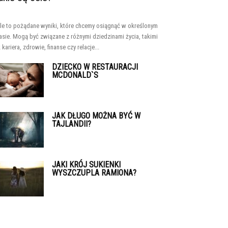
le to pożądane wyniki, które chcemy osiągnąć w określonym
asie. Mogą być związane z różnymi dziedzinami życia, takimi
k kariera, zdrowie, finanse czy relacje...
DZIECKO W RESTAURACJI
MCDONALD`S
JAK DŁUGO MOŻNA BYĆ W
TAJLANDII?
JAKI KRÓJ SUKIENKI
WYSZCZUPLA RAMIONA?