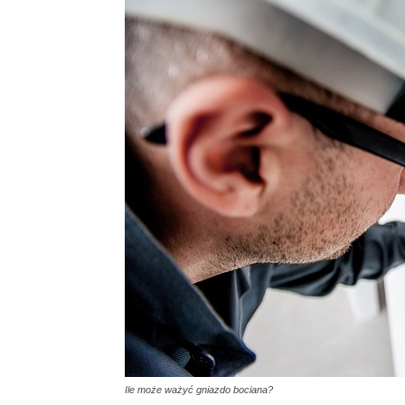
Ile może ważyć gniazdo bociana?