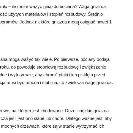
ykułu – ile może ważyć gniazdo bociana? Waga gniazda
ilość użytych materiałów i stopień rozbudowy. Średnio
logramów. Jednak niektóre gniazda mogą osiągać nawet 1
ciana mogą ważyć tak wiele. Po pierwsze, bociany dodają
roku, co powoduje stopniową rozbudowę i zwiększenie
ne i wytrzymałe, aby chronić ptaki i ich pisklęta przed
cja musi być mocna i stabilna, co zwiększa wagę gniazda.
wo, na którym jest zbudowane. Duże i ciężkie gniazda
jeśli jest ono słabe lub chore. Dlatego ważne jest, aby
 mocnych drzewach, które są w stanie wytrzymać ich