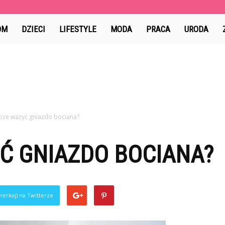
ama.pl
OM
DZIECI
LIFESTYLE
MODA
PRACA
URODA
może ważyć gniazdo bociana?
Ć GNIAZDO BOCIANA?
ierkaj) na Twitterze