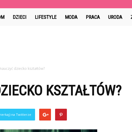
ama.pl
OM
DZIECI
LIFESTYLE
MODA
PRACA
URODA
 nauczyć dziecko kształtów?
DZIECKO KSZTAŁTÓW?
ierkaj) na Twitterze