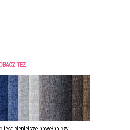
OBACZ TEŻ
o jest cieplejsze bawełna czy