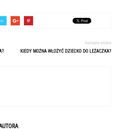
ter
Następny artykuł
A?
KIEDY MOŻNA WŁOŻYĆ DZIECKO DO LEŻACZKA?
 AUTORA