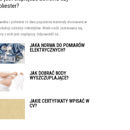
oliester?
wełna i poliester to dwa popularne materiały stosowane w
odukcji odzieży i tekstyliów. Wiele osób zastanawia się,
óry z nich jest cieplejszy. Odpowiedź na...
JAKA NORMA DO POMIARÓW
ELEKTRYCZNYCH?
JAK DOBRAĆ BODY
WYSZCZUPLAJĄCE?
JAKIE CERTYFIKATY WPISAĆ W
CV?