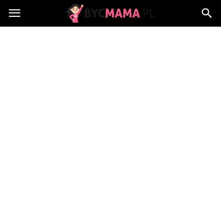
BycMama.pl