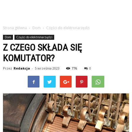
Strona główna
Dom
Części do elektronarzędzi
Dom
Części do elektronarzędzi
Z CZEGO SKŁADA SIĘ
KOMUTATOR?
Przez
Redakcja
-
5 września 2023
776
0