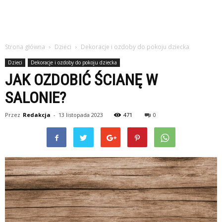
Strona główna
Dzieci
Dekoracje i ozdoby do pokoju dziecka
Dzieci
Dekoracje i ozdoby do pokoju dziecka
JAK OZDOBIĆ ŚCIANĘ W
SALONIE?
Przez
Redakcja
-
13 listopada 2023
471
0