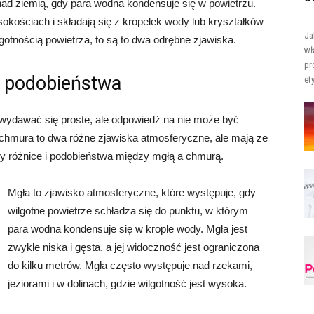
 nad ziemią, gdy para wodna kondensuje się w powietrzu.
kościach i składają się z kropelek wody lub kryształków
Ja
gotnością powietrza, to są to dwa odrębne zjawiska.
wł
pr
i podobieństwa
et
 wydawać się proste, ale odpowiedź na nie może być
i chmura to dwa różne zjawiska atmosferyczne, ale mają ze
y różnice i podobieństwa między mgłą a chmurą.
Mgła to zjawisko atmosferyczne, które występuje, gdy
wilgotne powietrze schładza się do punktu, w którym
para wodna kondensuje się w krople wody. Mgła jest
zwykle niska i gęsta, a jej widoczność jest ograniczona
do kilku metrów. Mgła często występuje nad rzekami,
jeziorami i w dolinach, gdzie wilgotność jest wysoka.