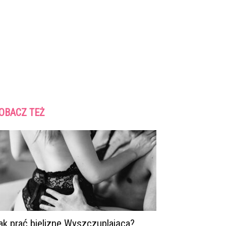
OBACZ TEŻ
ak prać bieliznę Wyszczuplająca?