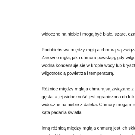
widoczne na niebie i mogą być białe, szare, cza
Podobieństwa między mgłą a chmurą są związa
Zarówno mgła, jak i chmura powstają, gdy wilg
wodna kondensuje się w krople wody lub kryszt
wilgotnością powietrza i temperaturą.
Różnice między mgłą a chmurą są związane z ic
gęsta, a jej widoczność jest ograniczona do k
widoczne na niebie z daleka. Chmury mogą mieć
kąta padania światła.
Inną różnicą między mgłą a chmurą jest ich skł