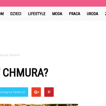
ama.pl
OM
DZIECI
LIFESTYLE
MODA
PRACA
URODA
ła jest chmura?
T CHMURA?
ierkaj) na Twitterze