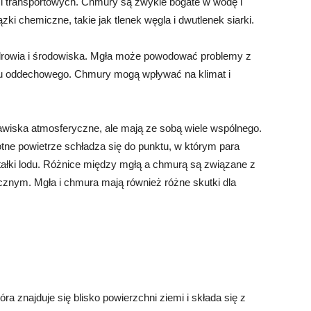
 i transportowych. Chmury są zwykle bogate w wodę i
zki chemiczne, takie jak tlenek węgla i dwutlenek siarki.
zdrowia i środowiska. Mgła może powodować problemy z
du oddechowego. Chmury mogą wpływać na klimat i
wiska atmosferyczne, ale mają ze sobą wiele wspólnego.
otne powietrze schładza się do punktu, w którym para
tałki lodu. Różnice między mgłą a chmurą są związane z
cznym. Mgła i chmura mają również różne skutki dla
a znajduje się blisko powierzchni ziemi i składa się z